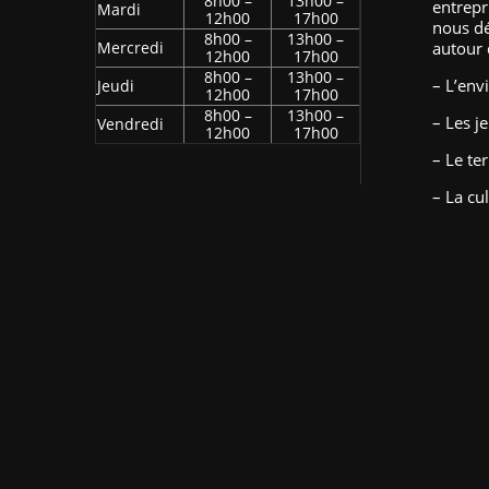
8h00 –
13h00 –
entrepr
Mardi
12h00
17h00
nous d
8h00 –
13h00 –
Mercredi
autour 
12h00
17h00
8h00 –
13h00 –
– L’en
Jeudi
12h00
17h00
8h00 –
13h00 –
– Les j
Vendredi
12h00
17h00
– Le ter
– La cu