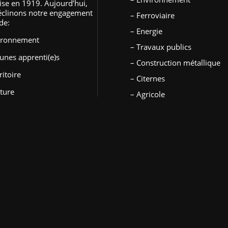
ise en 1919. Aujourd’hui,
éclinons notre engagement
– Ferroviaire
de:
– Energie
vironnement
– Travaux publics
eunes apprenti(e)s
– Construction métallique
ritoire
– Citernes
lture
– Agricole