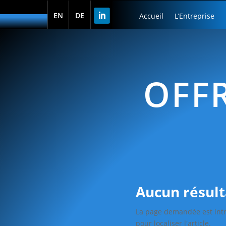
EN
DE
Accueil
L’Entreprise
OFFR
Aucun résult
La page demandée est intro
pour localiser l'article.