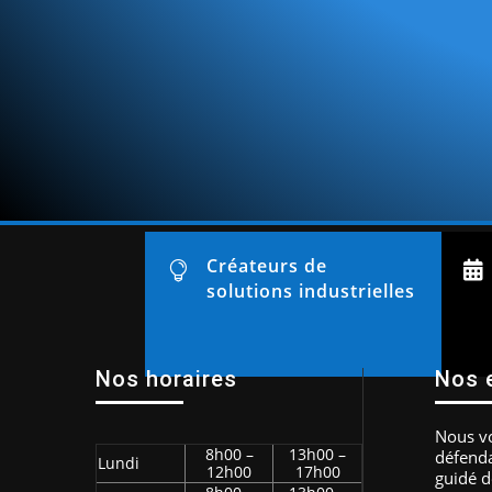
Créateurs de


solutions industrielles
Nos horaires
Nos 
Nous vo
8h00 –
13h00 –
défenda
Lundi
12h00
17h00
guidé d